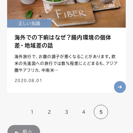
正しい知識
海外での下痢はなぜ？腸内環境の個体
差・地域差の話
海外旅行で、お腹の調子が悪くなることがあります。欧
米の先進国への旅行では数%程度にとどまるも、アジア
圏やアフリカ、中南米…
2020.08.01
する
1
2
3
4
5
前へ