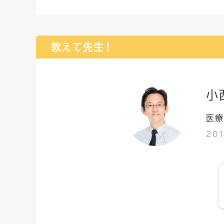
教えて先生！
小
医療
20