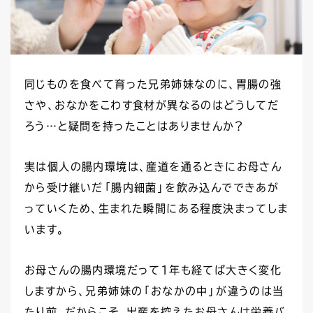
同じものを食べて育った兄弟姉妹なのに、胃腸の強
さや、おなかをこわす食材が異なるのはどうしてだ
ろう…と疑問を持ったことはありませんか？
実は個人の腸内環境は、産道を通るときにお母さん
から受け継いだ「腸内細菌」を飲み込んでできあが
っていくため、生まれた瞬間にある程度決まってしま
する
います。
お母さんの腸内環境だって1年も経てば大きく変化
しますから、兄弟姉妹の「おなかの中」が違うのは当
たり前。だからこそ、出産を控えたお母さんは栄養バ